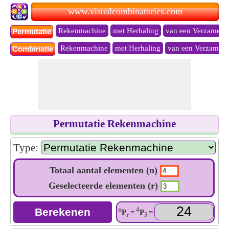
www.visualcombinatorics.com
Rekenmachine
met Herhaling
van een Verzameli
Permutatie
Rekenmachine
met Herhaling
van een Verzameli
Combinatie
Permutatie Rekenmachine
Type:
Totaal aantal elementen (n)
Geselecteerde elementen (r)
n
4
P
=
P
=
r
3