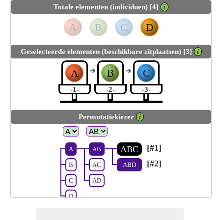
Totale elementen (individuen) [4]
𝒊
A
B
C
D
Geselecteerde elementen (beschikbare zitplaatsen) [3]
𝒊
➔
➔
A
B
C
-1-
-2-
-3-
Permutatiekiezer
𝒊
[#1]
ABC
A
AB
[#2]
B
AC
ABD
C
AD
D