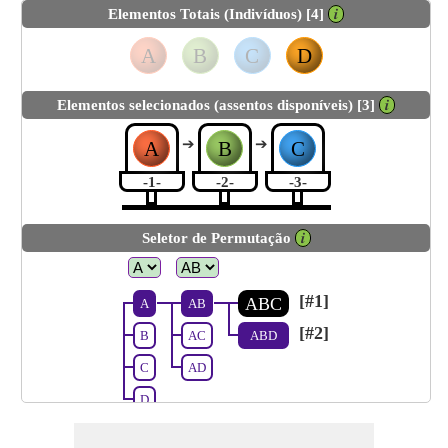
Elementos Totais (Indivíduos) [4]
𝒊
A
B
C
D
Elementos selecionados (assentos disponíveis) [3]
𝒊
➔
➔
A
B
C
-1-
-2-
-3-
Seletor de Permutação
𝒊
[#1]
ABC
A
AB
[#2]
B
AC
ABD
C
AD
D