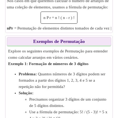
Nos casos em que queremos calcular o número de arranjos de
uma coleção de elementos, usamos a fórmula de permutação:
n
P
r
=
n
!
(
n
-
r
)
!
nPr
= Permutação de elementos distintos tomados de cada vez |
n
=
Exemplos de Permutação
Explore os seguintes exemplos de Permutação para entender
como calcular arranjos em vários cenários.
Exemplo 1: Formação de números de 3 dígitos
Problema:
Quantos números de 3 dígitos podem ser
formados a partir dos dígitos 1, 2, 3, 4 e 5 se a
repetição não for permitida?
Solução:
Precisamos organizar 3 dígitos de um conjunto
de 5 dígitos distintos.
Use a fórmula de permutação: 5! / (5 - 3)! = 5 x