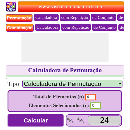
www.visualcombinatorics.com
Calculadora
com Repetição
de Conjunto
de Mu
Permutação
Calculadora
com Repetição
de Conjunto
de Mu
Combinação
Calculadora de Permutação
Tipo:
Total de Elementos (n)
Elementos Selecionados (r)
n
4
P
=
P
=
r
3