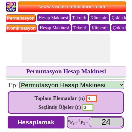
www.visualcombinatorics.com
Hesap Makinesi
Tekrarlı
Kümenin
Çoklu küm
Permutasyon
Hesap Makinesi
Tekrarlı
Kümenin
Çoklu kü
Kombinasyon
Permutasyon Hesap Makinesi
Tip:
Toplam Elemanlar (n)
Seçilmiş Öğeler (r)
n
4
P
=
P
=
r
3