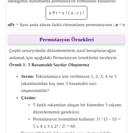
istediğimiz durumlarda permütasyon formülünü kullanırız:
n
P
r
=
n
!
(
n
-
r
)
!
nPr
= Aynı anda alınan farklı elemanların permutasyonu |
n
= topla
Permutasyon Örnekleri
Çeşitli senaryolarda düzenlemelerin nasıl hesaplanacağını
anlamak için aşağıdaki Permutasyon örneklerini inceleyin.
Örnek 1: 3 Basamaklı Sayılar Oluşturma
Sorun:
Tekrarlamaya izin verilmezse 1, 2, 3, 4 ve 5
rakamlarından kaç tane 3 basamaklı sayı
oluşturulabilir?
Çözüm:
5 farklı rakamdan oluşan bir kümeden 3 rakamı
düzenlememiz gerekiyor.
Permütasyon formülünü kullanın: 5! / (5 - 3)! =
5 x 4 x 3 x 2! / 2! = 60.