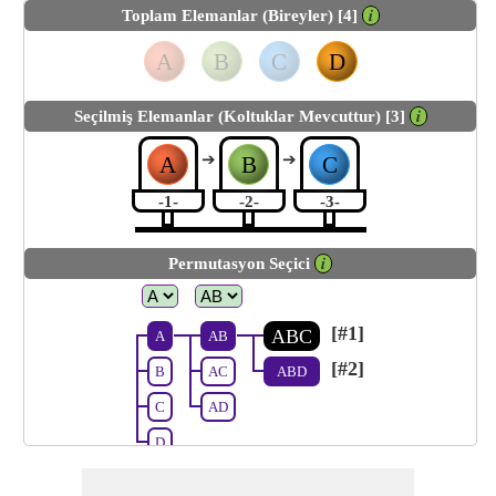
Toplam Elemanlar (Bireyler) [4]
𝒊
A
B
C
D
Seçilmiş Elemanlar (Koltuklar Mevcuttur) [3]
𝒊
➔
➔
A
B
C
-1-
-2-
-3-
Permutasyon Seçici
𝒊
[#1]
ABC
A
AB
[#2]
B
AC
ABD
C
AD
D