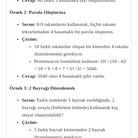
Cevap:
60 farklı 3 basamaklı sayı oluşturulabilir.
Örnek 2: Parola Oluşturma
Sorun:
0-9 rakamlarını kullanarak, hiçbir rakamı
tekrarlamadan 4 basamaklı bir parola oluşturun.
Çözüm:
10 farklı rakamdan oluşan bir kümeden 4 rakamı
düzenlememiz gerekiyor.
Permütasyon formülünü kullanın: 10! / (10 - 4)!
= 10 × 9 × 8 × 7 × 6! / 6! = 5040.
Cevap:
5040 olası 4 basamaklı şifre vardır.
Örnek 3: 2 Bayrağı Düzenlemek
Sorun:
Farklı renklerde 5 bayrak verildiğinde, 2
bayrağı sırayla (birbirinin üstünde) kullanarak kaç
sinyal oluşturulabilir?
Çözüm:
5 farklı bayrak kümesinden 2 bayrak
düzenlememiz gerekiyor.