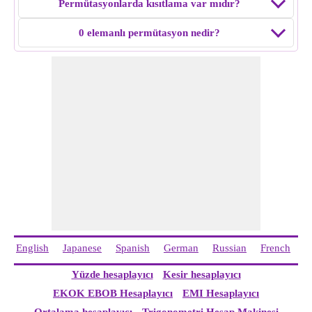
Permütasyonlarda kısıtlama var mıdır?
0 elemanlı permütasyon nedir?
English
Japanese
Spanish
German
Russian
French
I
Yüzde hesaplayıcı
Kesir hesaplayıcı
EKOK EBOB Hesaplayıcı
EMI Hesaplayıcı