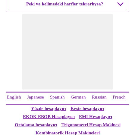
Peki ya kelimedeki harfler tekrarlıysa?
English
Japanese
Spanish
German
Russian
French
I
Yüzde hesaplayıcı
Kesir hesaplayıcı
EKOK EBOB Hesaplayıcı
EMI Hesaplayıcı
Ortalama hesaplayıcı
Trigonometri Hesap Makinesi
Kombinatorik Hesap Makineleri