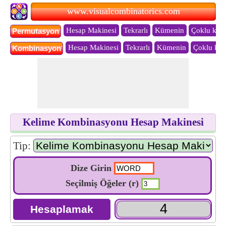
www.visualcombinatorics.com
Hesap Makinesi
Tekrarlı
Kümenin
Çoklu küm
Permutasyon
Hesap Makinesi
Tekrarlı
Kümenin
Çoklu kü
Kombinasyon
Kelime Kombinasyonu Hesap Makinesi
Tip:
Dize Girin
Seçilmiş Öğeler (r)