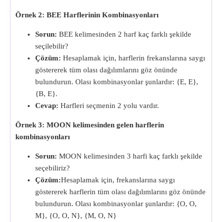
Örnek 2: BEE Harflerinin Kombinasyonları
Sorun:
BEE kelimesinden 2 harf kaç farklı şekilde
seçilebilir?
Çözüm:
Hesaplamak için, harflerin frekanslarına saygı
göstererek tüm olası dağılımlarını göz önünde
bulundurun. Olası kombinasyonlar şunlardır: {E, E},
{B, E}.
Cevap:
Harfleri seçmenin 2 yolu vardır.
Örnek 3: MOON kelimesinden gelen harflerin
kombinasyonları
Sorun:
MOON kelimesinden 3 harfi kaç farklı şekilde
seçebiliriz?
Çözüm:
Hesaplamak için, frekanslarına saygı
göstererek harflerin tüm olası dağılımlarını göz önünde
bulundurun. Olası kombinasyonlar şunlardır: {O, O,
M}, {O, O, N}, {M, O, N}