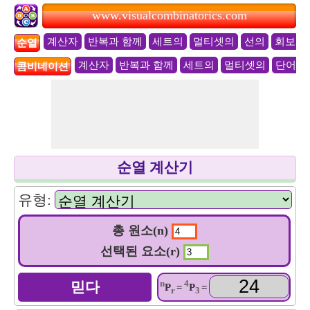
www.visualcombinatorics.com
계산자
반복과 함께
세트의
멀티셋의
선의
회보
순열
계산자
반복과 함께
세트의
멀티셋의
단어
콤비네이션
순열 계산기
유형:
총 원소(n)
선택된 요소(r)
n
4
P
=
P
=
r
3