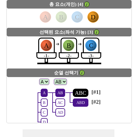
총 요소(개인) [4]
𝒊
A
B
C
D
선택된 요소(좌석 가능) [3]
𝒊
➔
➔
A
B
C
-1-
-2-
-3-
순열 선택기
𝒊
[#1]
ABC
A
AB
[#2]
B
AC
ABD
C
AD
D