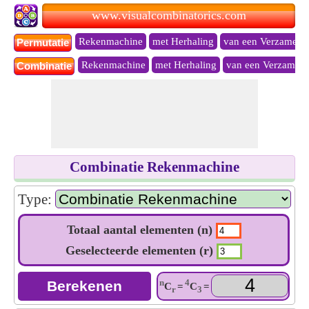
www.visualcombinatorics.com
Rekenmachine
met Herhaling
van een Verzameli
Permutatie
Rekenmachine
met Herhaling
van een Verzameli
Combinatie
Combinatie Rekenmachine
Type:
Totaal aantal elementen (n)
Geselecteerde elementen (r)
n
4
C
=
C
=
r
3