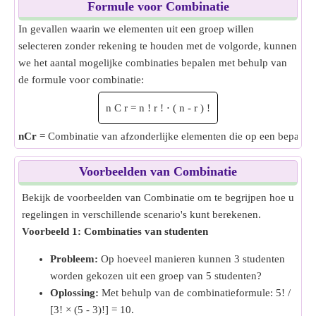
Formule voor Combinatie
In gevallen waarin we elementen uit een groep willen
selecteren zonder rekening te houden met de volgorde, kunnen
we het aantal mogelijke combinaties bepalen met behulp van
de formule voor combinatie:
n
C
r
=
n
!
r
!
⋅
(
n
-
r
)
!
nCr
= Combinatie van afzonderlijke elementen die op een bepaal
Voorbeelden van Combinatie
Bekijk de voorbeelden van Combinatie om te begrijpen hoe u
regelingen in verschillende scenario's kunt berekenen.
Voorbeeld 1: Combinaties van studenten
Probleem:
Op hoeveel manieren kunnen 3 studenten
worden gekozen uit een groep van 5 studenten?
Oplossing:
Met behulp van de combinatieformule: 5! /
[3! × (5 - 3)!] = 10.