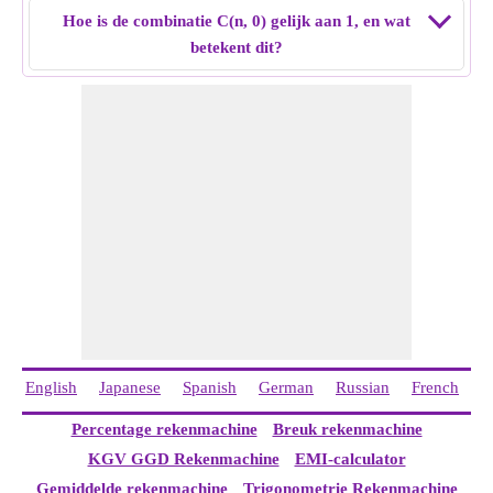
Hoe is de combinatie C(n, 0) gelijk aan 1, en wat
betekent dit?
English
Japanese
Spanish
German
Russian
French
I
Percentage rekenmachine
Breuk rekenmachine
KGV GGD Rekenmachine
EMI-calculator
Gemiddelde rekenmachine
Trigonometrie Rekenmachine