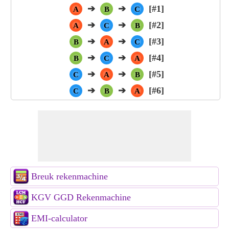
➔
➔
[#1]
A
B
C
➔
➔
[#2]
A
C
B
➔
➔
[#3]
B
A
C
➔
➔
[#4]
B
C
A
➔
➔
[#5]
C
A
B
➔
➔
[#6]
C
B
A
Breuk rekenmachine
KGV GGD Rekenmachine
EMI-calculator