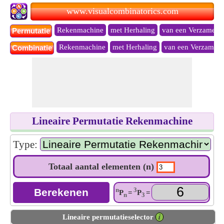
www.visualcombinatorics.com
Rekenmachine
met Herhaling
van een Verzameli
Permutatie
Rekenmachine
met Herhaling
van een Verzameli
Combinatie
Lineaire Permutatie Rekenmachine
Type:
Totaal aantal elementen (n)
n
3
P
=
P
=
n
3
Lineaire permutatieselector
𝒊