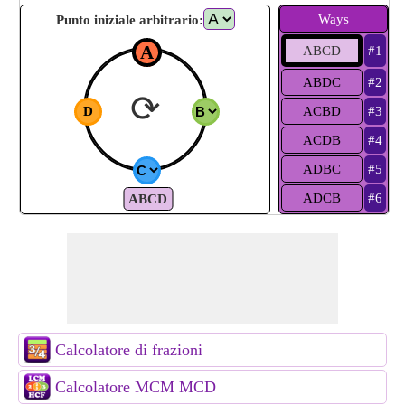
Ways
Punto iniziale arbitrario:
A
ABCD
#1
ABDC
#2
⟳
D
ACBD
#3
ACDB
#4
ADBC
#5
ADCB
#6
ABCD
Calcolatore di frazioni
Calcolatore MCM MCD