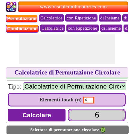
www.visualcombinatorics.com
Calcolatrice
con Ripetizione
di Insieme
di Mu
Permutazione
Calcolatrice
con Ripetizione
di Insieme
di M
Combinazione
Calcolatrice di Permutazione Circolare
Tipo:
Elementi totali (n)
Selettore di permutazione circolare
𝒊