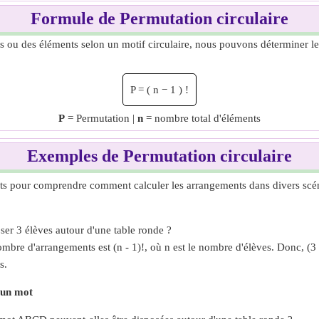
Formule de Permutation circulaire
 ou des éléments selon un motif circulaire, nous pouvons déterminer le
P
=
(
n
−
1
)
!
P
= Permutation |
n
= nombre total d'éléments
Exemples de Permutation circulaire
nts pour comprendre comment calculer les arrangements dans divers scé
er 3 élèves autour d'une table ronde ?
ombre d'arrangements est (n - 1)!, où n est le nombre d'élèves. Donc, (3 -
s.
 un mot