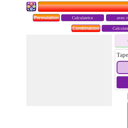
Permutation
Calculatrice
avec r
Combinaison
Calculat
Tape