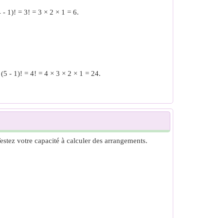
- 1)! = 3! = 3 × 2 × 1 = 6.
5 - 1)! = 4! = 4 × 3 × 2 × 1 = 24.
Testez votre capacité à calculer des arrangements.