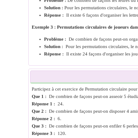
Problème :
De combien de façons les lettres du 
Solution :
Pour les permutations circulaires, le no
Réponse :
Il existe 6 façons d'organiser les lettr
Exemple 3 : Permutations circulaires de joueurs dan
Problème :
De combien de façons peut-on organi
Solution :
Pour les permutations circulaires, le n
Réponse :
Il existe 24 façons d'organiser les jou
Participez à cet exercice de Permutation circulaire pour
Que 1 :
De combien de façons peut-on asseoir 5 étudia
Réponse 1 :
24.
Que 2 :
De combien de façons peut-on disposer 4 amis 
Réponse 2 :
6.
Que 3 :
De combien de façons peut-on enfiler 6 perles d
Réponse 3 :
120.