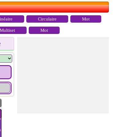
inéaire
Circulaire
Mot
Multiset
Mot
e