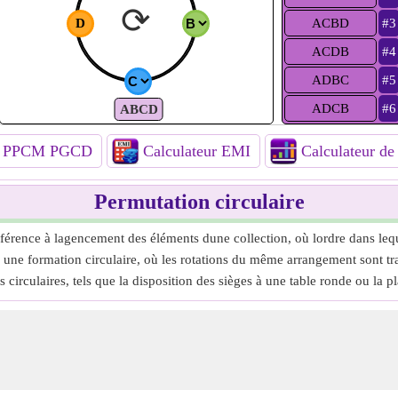
⟳
D
ACBD
#3
ACDB
#4
ADBC
#5
ADCB
#6
ABCD
ur PPCM PGCD
Calculateur EMI
Calculateur d
Permutation circulaire
érence à lagencement des éléments dune collection, où lordre dans lequel
n une formation circulaire, où les rotations du même arrangement sont tr
circulaires, tels que la disposition des sièges à une table ronde ou la p