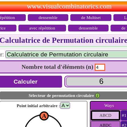
www.visualcombinatorics.com
épétition
densemble
de Multiset
L
rice
avec répétition
densemble
de 
Calculatrice de Permutation circulair
r:
Nombre total d'éléments (n)
Sélecteur de permutation circulaire
𝒊
Ways
Point initial arbitraire :
A
ABCD
#1
ABDC
#2