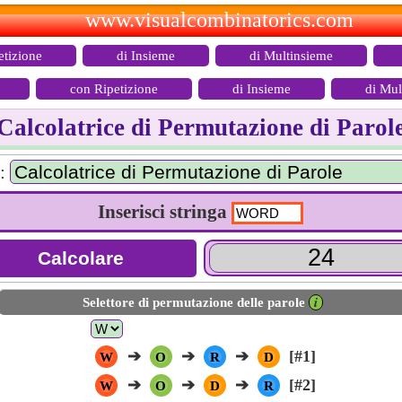
www.visualcombinatorics.com
etizione
di Insieme
di Multinsieme
con Ripetizione
di Insieme
di Mul
Calcolatrice di Permutazione di Parol
:
Inserisci stringa
Selettore di permutazione delle parole
𝒊
➔
➔
➔
[#1]
W
O
R
D
➔
➔
➔
[#2]
W
O
D
R