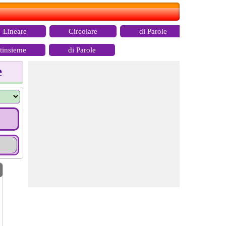
Lineare
Circolare
di Parole
tinsieme
di Parole
e