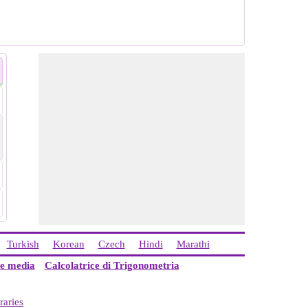
Turkish
Korean
Czech
Hindi
Marathi
ce media
Calcolatrice di Trigonometria
raries