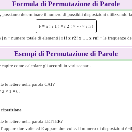
Formula di Permutazione di Parole
a, possiamo determinare il numero di possibili disposizioni utilizzando 
P
=
n
!
r
1
!
×
r
2
!
×
⋯
×
r
n
!
 |
n
= numero totale di elementi |
r1! x r2! x …. x rn!
​ = le frequenze del
Esempi di Permutazione di Parole
capire come calcolare gli accordi in vari scenari.
e le lettere nella parola CAT?
 2 × 1 = 6.
 ripetizione
te le lettere nella parola LETTER?
 appare due volte ed E appare due volte. Il numero di disposizioni è 6! 