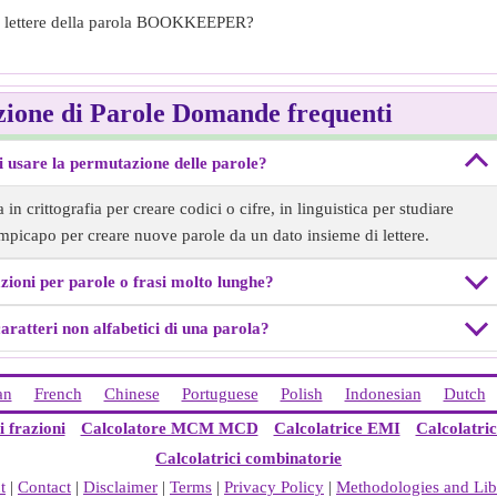
le lettere della parola BOOKKEEPER?
zione di Parole Domande frequenti
ei usare la permutazione delle parole?
in crittografia per creare codici o cifre, in linguistica per studiare
mpicapo per creare nuove parole da un dato insieme di lettere.
zioni per parole o frasi molto lunghe?
aratteri non alfabetici di una parola?
an
French
Chinese
Portuguese
Polish
Indonesian
Dutch
i frazioni
Calcolatore MCM MCD
Calcolatrice EMI
Calcolatri
Calcolatrici combinatorie
t
|
Contact
|
Disclaimer
|
Terms
|
Privacy Policy
|
Methodologies and Lib