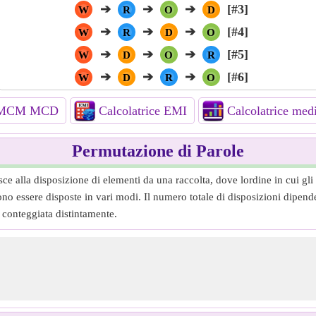
➔
➔
➔
[#3]
W
R
O
D
➔
➔
➔
[#4]
W
R
D
O
➔
➔
➔
[#5]
W
D
O
R
➔
➔
➔
[#6]
W
D
R
O
e MCM MCD
Calcolatrice EMI
Calcolatrice med
Permutazione di Parole
e alla disposizione di elementi da una raccolta, dove lordine in cui gli e
o essere disposte in vari modi. Il numero totale di disposizioni dipende 
conteggiata distintamente.