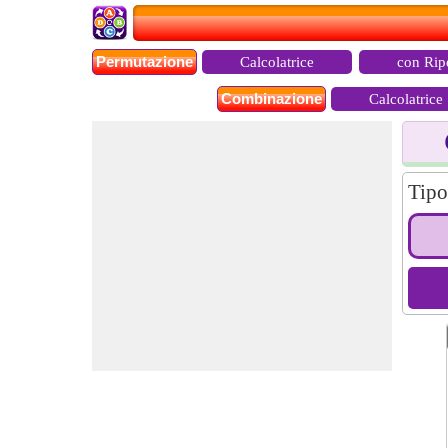
Permutazione
Calcolatrice
con Rip
Combinazione
Calcolatrice
Tipo