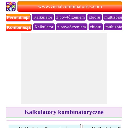
www.visualcombinatorics.com
Kalkulator
z powtórzeniem
zbioru
multizbioru
Permutacja
Kalkulator
z powtórzeniem
zbioru
multizbioru
Kombinacja
Kalkulatory kombinatoryczne