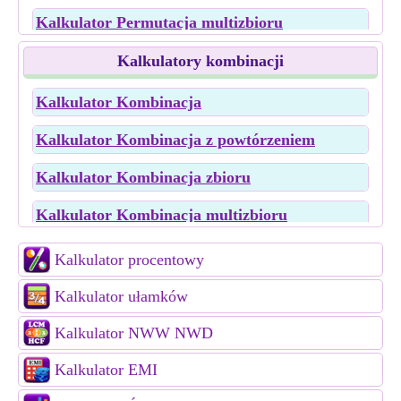
Kalkulator Permutacja multizbioru
Kalkulator Permutacja liniowa
Kalkulatory kombinacji
Kalkulator Permutacja kołowa
Kalkulator Kombinacja
Kalkulator Permutacja słów
Kalkulator Kombinacja z powtórzeniem
Kalkulator Kombinacja zbioru
Kalkulator Kombinacja multizbioru
Kalkulator Kombinacja słów
Kalkulator procentowy
Kalkulator ułamków
Kalkulator NWW NWD
Kalkulator EMI