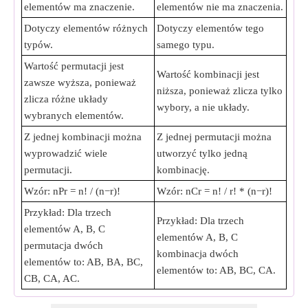
elementów ma znaczenie.
elementów nie ma znaczenia.
Dotyczy elementów różnych
Dotyczy elementów tego
typów.
samego typu.
Wartość permutacji jest
Wartość kombinacji jest
zawsze wyższa, ponieważ
niższa, ponieważ zlicza tylko
zlicza różne układy
wybory, a nie układy.
wybranych elementów.
Z jednej kombinacji można
Z jednej permutacji można
wyprowadzić wiele
utworzyć tylko jedną
permutacji.
kombinację.
Wzór: nPr = n! / (n−r)!
Wzór: nCr = n! / r! * (n−r)!
Przykład: Dla trzech
Przykład: Dla trzech
elementów A, B, C
elementów A, B, C
permutacja dwóch
kombinacja dwóch
elementów to: AB, BA, BC,
elementów to: AB, BC, CA.
CB, CA, AC.