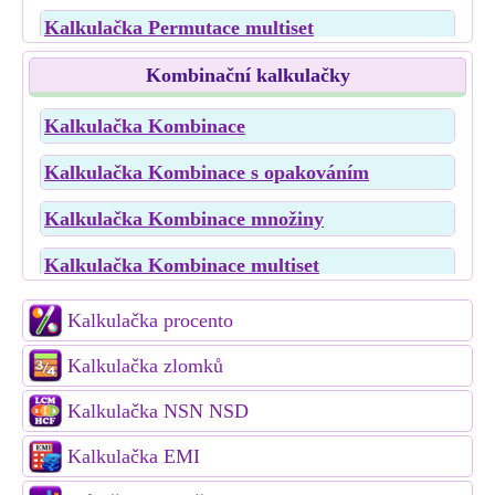
Kalkulačka Permutace multiset
Kalkulačka Lineární permutace
Kombinační kalkulačky
Kalkulačka Kruhová permutace
Kalkulačka Kombinace
Kalkulačka Permutace slov
Kalkulačka Kombinace s opakováním
Kalkulačka Kombinace množiny
Kalkulačka Kombinace multiset
Kalkulačka Kombinace slov
Kalkulačka procento
Kalkulačka zlomků
Kalkulačka NSN NSD
Kalkulačka EMI