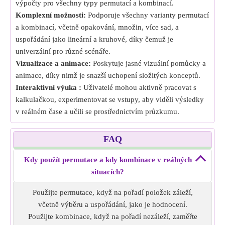
výpočty pro všechny typy permutací a kombinací.
Komplexní možnosti:
Podporuje všechny varianty permutací
a kombinací, včetně opakování, množin, více sad, a
uspořádání jako lineární a kruhové, díky čemuž je
univerzální pro různé scénáře.
Vizualizace a animace:
Poskytuje jasné vizuální pomůcky a
animace, díky nimž je snazší uchopení složitých konceptů.
Interaktivní výuka :
Uživatelé mohou aktivně pracovat s
kalkulačkou, experimentovat se vstupy, aby viděli výsledky
v reálném čase a učili se prostřednictvím průzkumu.
FAQ
Kdy použít permutace a kdy kombinace v reálných
situacích?
Použijte permutace, když na pořadí položek záleží,
včetně výběru a uspořádání, jako je hodnocení.
Použijte kombinace, když na pořadí nezáleží, zaměřte