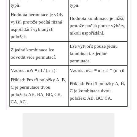
typů.
typu.
Hodnota permutace je vždy
Hodnota kombinace je nižší,
vyšší, protože počítá různá
protože počítá pouze výběry,
uspořádání vybraných
nikoli uspořádání.
položek.
Lze vytvořit pouze jednu
Z jedné kombinace lze
kombinaci. z jediné
odvodit více permutací.
permutace.
Vzorec: nPr = n! / (n−r)!
Vzorec: nCr = n! / r! * (n−r)!
Příklad: Pro tři položky A, B,
Příklad: Pro tři položky A, B,
C je permutace dvou
C je kombinace dvou
položek: AB, BA, BC, CB,
položek: AB, BC, CA.
CA, AC .