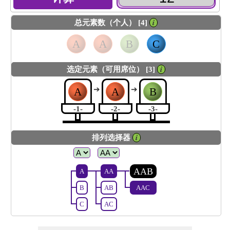
总元素数（个人） [4]
𝒊
A
A
B
C
选定元素（可用席位） [3]
𝒊
➔
➔
A
A
B
-1-
-2-
-3-
排列选择器
𝒊
AAB
A
AA
B
AB
AAC
C
AC