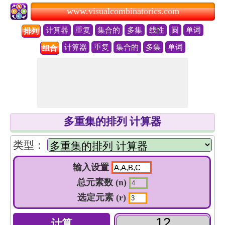
www.visualcombinatorics.com
计算器
重复
集合的
多集
线性
圆
单词
排列
计算器
重复
集合的
多集
单词
组合
多重集的排列 计算器
类型：
输入设置
总元素数 (n)
选定元素 (r)