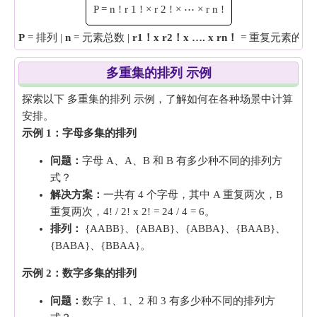
P
=
n
!
r
1
!
×
r
2
!
×
⋯
×
r
n
!
P
= 排列 |
n
= 元素总数 |
r1！x r2！x …. x rn！
​ = 重复元素的频
多重集的排列 示例
探索以下 多重集的排列 示例，了解如何在各种场景中计算
安排。
示例 1：字母多集的排列
问题：
字母 A、A、B 和 B 有多少种不同的排列方
式？
解决方案：
一共有 4 个字母，其中 A 重复两次，B
重复两次，4! / 2! x 2! = 24 / 4 = 6。
排列：
{AABB}、{ABAB}、{ABBA}、{BAAB}、
{BABA}、{BBAA}。
示例 2：数字多集的排列
问题：
数字 1、1、2 和 3 有多少种不同的排列方