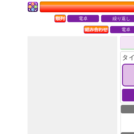
順列
電卓
繰り返し
組み合わせ
電卓
タ