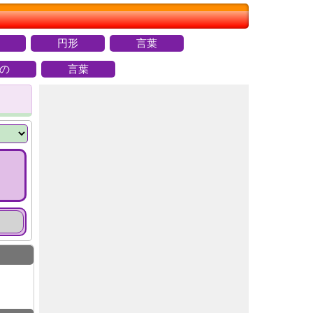
円形
言葉
の
言葉