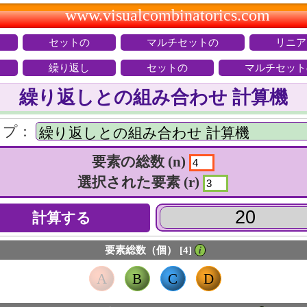
www.visualcombinatorics.com
セットの
マルチセットの
リニア
繰り返し
セットの
マルチセット
繰り返しとの組み合わせ 計算機
イプ：
要素の総数 (n)
選択された要素 (r)
要素総数（個） [4]
𝒊
A
B
C
D