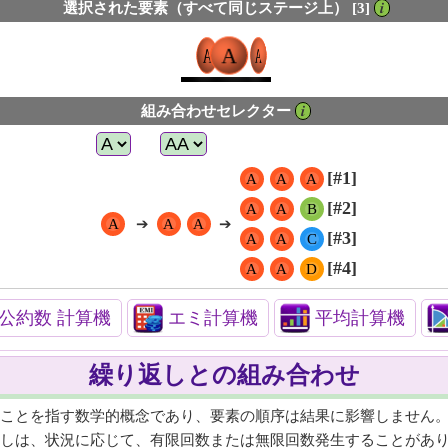
選択された要素（すべて同じステージ上） [3]
𝒊
A
A
組み合わせセレクター
𝒊
[#1]
A
A
A
[#2]
A
A
B
A
➔
A
A
➔
[#3]
A
A
C
[#4]
A
A
D
公約数 計算機
エミ計算機
平均計算機
繰り返しとの組み合わせ
ことを指す数学的概念であり、要素の順序は結果に影響しません。
しは、状況に応じて、有限回数または無限回数発生することがあ