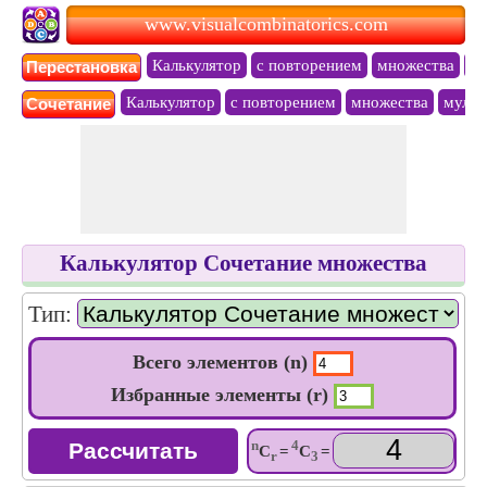
www.visualcombinatorics.com
Калькулятор
с повторением
множества
му
Перестановкa
Калькулятор
с повторением
множества
мульт
Сочетание
Калькулятор Сочетание множества
Тип:
Всего элементов (n)
Избранные элементы (r)
n
4
C
=
C
=
r
3