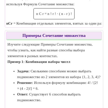
используя Формула Сочетание множества:
n
C
r
=
n
!
r
!
⋅
(
n
-
r
)
!
nCr
= Комбинация отдельных элементов, взятых за один раз |
n
Примеры Сочетание множества
Изучите следующие Примеры Сочетание множества,
чтобы узнать, как найти разные способы выбора
элементов в разных контекстах.
Пример 1: Комбинации набора чисел
Задача:
Сколькими способами можно выбрать
подмножество из 2 элементов из набора {1, 2, 3, 4}?
Решение:
Используя формулу комбинации: 4! / [2!
× (4 - 2)!] = 6.
Ответ:
Существует 6 способов выбрать
подмножество.