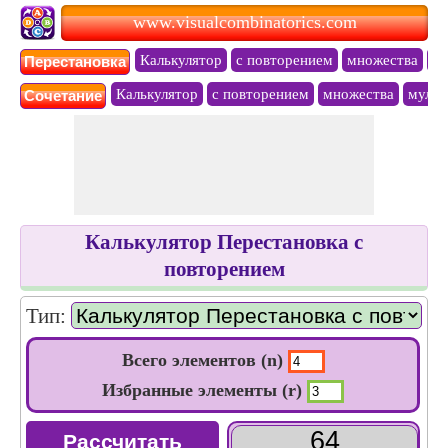
www.visualcombinatorics.com
Калькулятор
с повторением
множества
му
Перестановкa
Калькулятор
с повторением
множества
мульт
Сочетание
Калькулятор Перестановка с
повторением
Тип:
Всего элементов (n)
Избранные элементы (r)