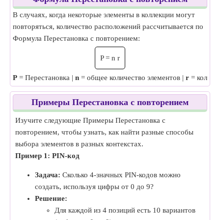
В случаях, когда некоторые элементы в коллекции могут
повторяться, количество расположений рассчитывается по
Формула Перестановка с повторением:
P
=
n
r
P
= Перестановка |
n
= общее количество элементов |
r
= количе
Примеры Перестановка с повторением
Изучите следующие Примеры Перестановка с
повторением, чтобы узнать, как найти разные способы
выбора элементов в разных контекстах.
Пример 1: PIN-код
Задача:
Сколько 4-значных PIN-кодов можно
создать, используя цифры от 0 до 9?
Решение:
Для каждой из 4 позиций есть 10 вариантов