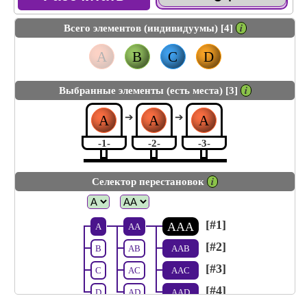
Всего элементов (индивидуумы) [4]
𝒊
A
B
C
D
Выбранные элементы (есть места) [3]
𝒊
➔
➔
A
A
A
-1-
-2-
-3-
Селектор перестановок
𝒊
[#1]
AAA
A
AA
[#2]
B
AB
AAB
[#3]
C
AC
AAC
[#4]
D
AD
AAD